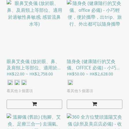
眼鼻艾灸儀 (放於眼、鼻、
隨身灸 (健康隨行的艾灸
及肩頸上等部位、適用於過
儀、OFFICE 必備) - 小巧輕
敏性鼻敏感; 感冒流鼻水等)
便，便於攜帶，出TRIP、
HK$22.00 ~ HK$2,758.00
HK$50.00 ~ HK$2,628.00
旅行、外出都可以隨身攜帶
看其他 3 個選項
看其他 5 個選項