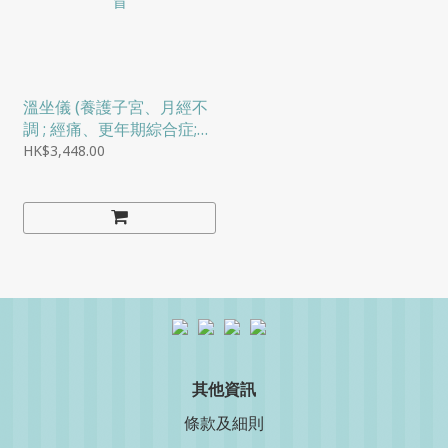
溫坐儀 (養護子宮、月經不
調 ; 經痛、更年期綜合症;
改善手足冰冷等) - 手腳冰
HK$3,448.00
冷，下腹寒涼，經常重複感
冒
其他資訊
條款及細則