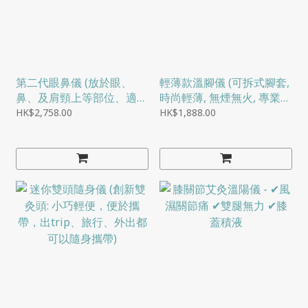
第二代眼鼻儀 (放於眼、
輕薄款溫腳儀 (可拆式腳套,
鼻、及肩頸上等部位、適用
時尚輕薄, 無煙無火, 專業養
於過敏性鼻敏感; 感冒流鼻
護腿足)
HK$2,758.00
HK$1,888.00
水等)