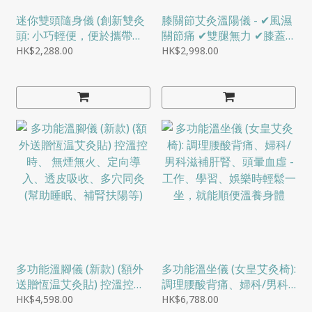
迷你雙頭隨身儀 (創新雙灸
膝關節艾灸溫陽儀 - ✔風濕
頭: 小巧輕便，便於攜帶，
關節痛 ✔雙腿無力 ✔膝蓋
出TRIP、旅行、外出都可
積液
HK$2,288.00
HK$2,998.00
以隨身攜帶)
多功能溫腳儀 (新款) (額外
多功能溫坐儀 (女皇艾灸椅):
送贈恆温艾灸貼) 控溫控
調理腰酸背痛、婦科/男科
時、 無煙無火、定向導
滋補肝腎、頭暈血虛 - 工
HK$4,598.00
HK$6,788.00