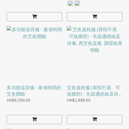
入、透皮吸收、多穴同灸
作、學習、娛樂時輕鬆一
(幫助睡眠、補腎扶陽等)
坐，就能順便溫養身體
多功能温背儀 - 最省時間的
艾灸溫枕儀 (肩頸不適、可
艾灸體驗
放腰部) - 先疏通經絡及排
毒, 再艾灸温養, 調理效果明
HK$6,590.00
HK$2,888.00
顯