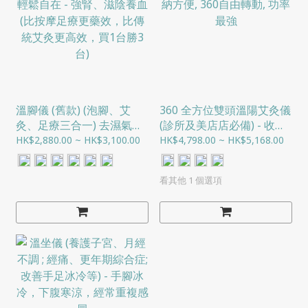
溫腳儀 (舊款) (泡腳、艾
360 全方位雙頭溫陽艾灸儀
灸、足療三合一) 去濕氣、
(診所及美店店必備) - 收納
輕鬆自在 - 強腎、滋陰養血
方便, 360自由轉動, 功率最
HK$2,880.00 ~ HK$3,100.00
HK$4,798.00 ~ HK$5,168.00
(比按摩足療更藥效，比傳
強
統艾灸更高效，買1台勝3
看其他 1 個選項
台)