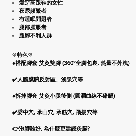
愛穿高跟鞋的女性
夜尿頻繁者
有睡眠問題者
腿部腫脹者
腿腳不利人群
特色
💖
💖
●搭配腳套 艾灸雙腳 (360°全腳包裹, 熱量不外洩)
✔️人體臟腑反射區、湧泉穴等
●拆掉腳套 艾灸小腿後側 (圓潤曲線不硌腿)
✔️委中穴, 承山穴, 承筋穴, 飛揚穴等
👉泡腳雖好, 為什麼更建議灸腳?