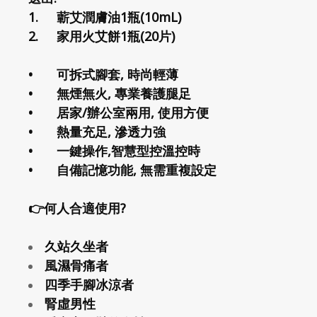
1.
蘄艾潤膚油1瓶(10mL)
2.
家用火艾餅1瓶(20片)
•
可拆式腳套, 時尚輕薄
•
無煙無火, 專業養護腿足
•
居家/辦公室兩用, 使用方便
•
熱量充足, 滲透力強
•
一鍵操作,智慧型控溫控時
•
自備記憶功能, 無需重複設定
👉何人合適使用?
久站久坐者
風濕骨痛者
四季手腳冰涼者
腎虛男性