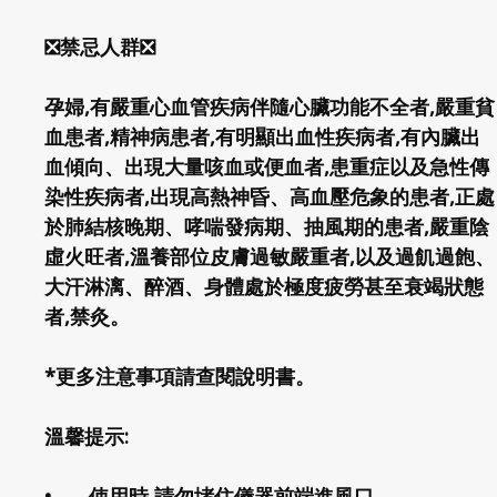
❎禁忌人群❎
孕婦,有嚴重心血管疾病伴隨心臟功能不全者,嚴重貧
血患者,精神病患者,有明顯出血性疾病者,有內臟出
血傾向、出現大量咳血或便血者,患重症以及急性傳
染性疾病者,出現高熱神昏、高血壓危象的患者,正處
於肺結核晚期、哮喘發病期、抽風期的患者,嚴重陰
虛火旺者,溫養部位皮膚過敏嚴重者,以及過飢過飽、
大汗淋漓、醉酒、身體處於極度疲勞甚至衰竭狀態
者,禁灸。
*更多注意事項請查閱說明書。
溫馨提示:
•
使用時,請勿堵住儀器前端進風口,