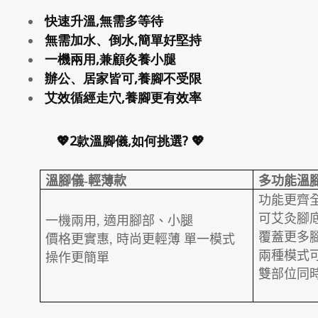
快速升溫,無需多等待
無需加水、倒水,簡單好堅持
一機兩用,兼顧灸養小腿
辦公、居家皆可,養腳不受限
艾效循經走穴,養腳更有效率
💖2款溫腳儀,如何挑選? 💖
溫腳儀
-
輕薄款
多功能溫
功能更齊
可艾灸腳
一機兩用
,
適用腳部、小腿
覆蓋更多
價格更實惠
,
時尚更輕薄
單一模式
兩種模式
操作更簡單
雙部位同