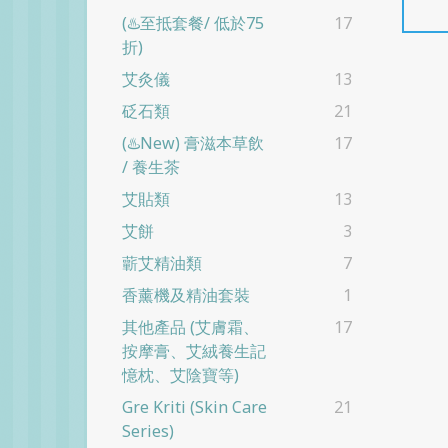
(♨️至抵套餐/ 低於75
17
折)
艾灸儀
13
砭石類
21
(♨️New) 膏滋本草飲
17
/ 養生茶
艾貼類
13
艾餅
3
蘄艾精油類
7
香薰機及精油套裝
1
其他產品 (艾膚霜、
17
按摩膏、艾絨養生記
憶枕、艾陰寶等)
Gre Kriti (skin Care
21
Series)