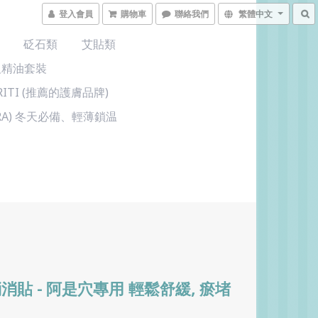
登入會員
購物車
聯絡我們
繁體中文
砭石類
艾貼類
及精油套裝
KRITI (推薦的護膚品牌)
 BRA) 冬天必備、輕薄鎖温
消貼 - 阿是穴專用 輕鬆舒緩, 瘀堵