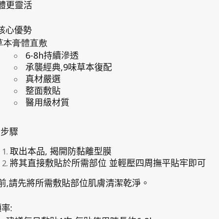
體更靈活
核心優勢
膏體直敷
6-8h
持續滲透
,9
承襲經典
味草本復配
真材嚴選
整面敷貼
醫用級材質
用步驟
,
取出本品
揭開防黏離型膜
將其直接敷貼於所需部位
並輕壓四周撫平貼牢即可
,
前
請先將所需敷貼部位肌膚清潔乾淨。
:
頻率