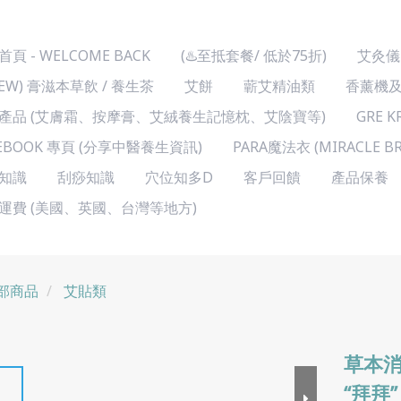
頁 - WELCOME BACK
(♨️至抵套餐/ 低於75折)
艾灸儀
NEW) 膏滋本草飲 / 養生茶
艾餅
蘄艾精油類
香薰機
產品 (艾膚霜、按摩膏、艾絨養生記憶枕、艾陰寶等)
GRE 
CEBOOK 專頁 (分享中醫養生資訊)
PARA魔法衣 (MIRACLE
知識
刮痧知識
穴位知多D
客戶回饋
產品保養
運費 (美國、英國、台灣等地方)
部商品
艾貼類
草本消
“拜拜”