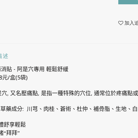
加入
描述
-
消消貼
阿是穴專用
輕鬆舒緩
8
/
(5
)
元
盒
袋
,
,
穴, 又名壓痛點
是指一種特殊的穴位
通常位於疼痛點
:
貴草藥成分
川芎、肉桂、蒼術、杜仲、補骨脂、生地、白
體舒享輕鬆
堵“拜拜”