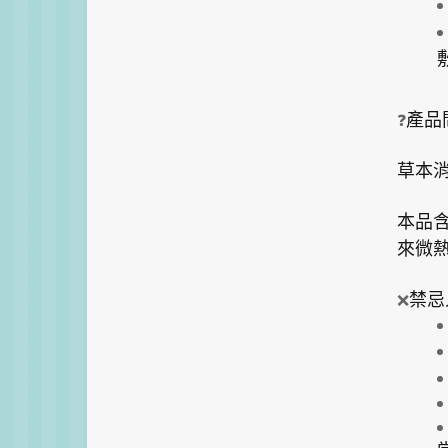
❓
產品
草本
本品
來微
❌
禁忌