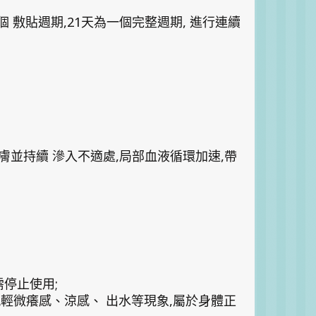
,21
,
個
敷貼週期
天為一個完整週期
進行連續
,
,
膚並持續
滲入不適處
局部血液循環加速
帶
;
需停止使用
,
現輕微癢感、涼感、
出水等現象
屬於身體正