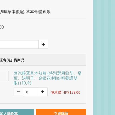
,9味草本復配, 草本膏體直敷
00
優惠價加購商品
蒸汽眼罩草本熱敷 (特別選用蘄艾、桑
葉、決明子、金銀花4種好料養護雙
眼) (10片)
優惠價 HK$138.00
加入購物車
立即購買