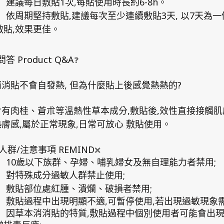
1
,
6-8h
建議每日敷貼
次
每貼使用時長約
。
,
3
,
7
依周期堅持敷貼
建議每次至少連續敷貼
天
以
天為一
,
敷貼
效果更佳。
Product Q&A
❓
問答
,
?
消消貼不會自發熱
但為什麼貼上後感覺熱熱的
,
,
含有肉桂、蒼朮等溫熱性草本成分
敷貼後
效性直接接觸肌
,
,
熱膚感
屬於正常現象
日常可放心
敷貼使用。
/
REMIND
❌
人群
注意事項
10
;
歲以下族群、孕婦、哺乳婦女及無自理能力者禁用
;
對特殊成分過敏人群禁止使用
;
敷貼部位處紅腫、潰爛、破損者禁用
,
,
敷貼過程中出現明顯不適
可暫停使用
若出現過敏現象
,
因草本消消貼的特質
敷貼過程中個別使用者可能會出