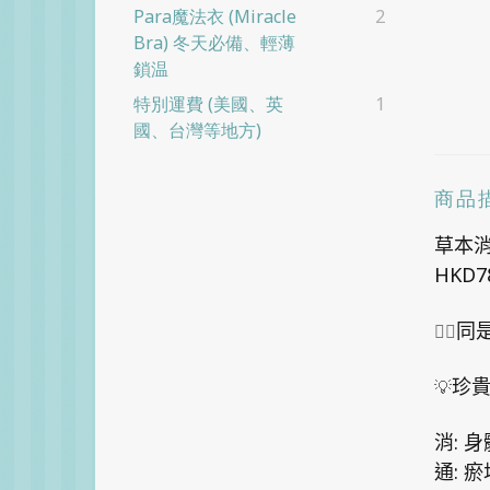
Para魔法衣 (Miracle
2
Bra) 冬天必備、輕薄
鎖温
特別運費 (美國、英
1
國、台灣等地方)
商品
草本
HKD7
👉🏻
同是
💡
珍
:
消
身
:
通
瘀