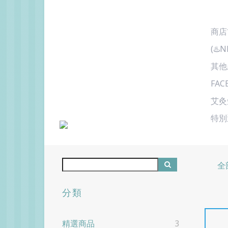
商店首
(♨️
其他
FA
艾灸
特別
全
分類
精選商品
3