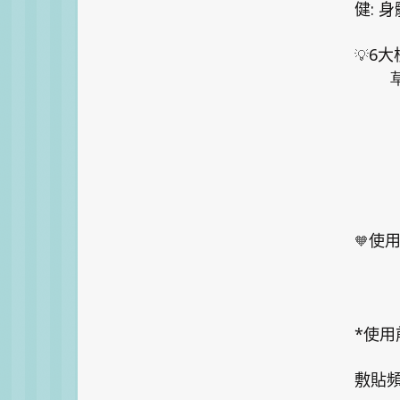
:
健
身
6
💡
大
草本
🧡
使
*
使用
敷貼