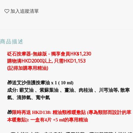
加入追蹤清單
商品描述
砭石按摩器-無線版 -
獨享會員HK$1,230
購物满HKD2000以上, 只需HKD1,153
(記得加購專用精油)
🎁送艾沙倍護按摩油 x 1 ( 10 ml)
成分:
蘄艾油 、紫蘇葉油 、薑油、肉桂油 、川芎油等, 散寒
氣、清肺氣、寬中氣
🎁
限時再送 HKD138: 精油頸椎暖敷貼 (專為頸部而設計的草
本暖敷貼): 一盒有4片 +5 ml的專用精油