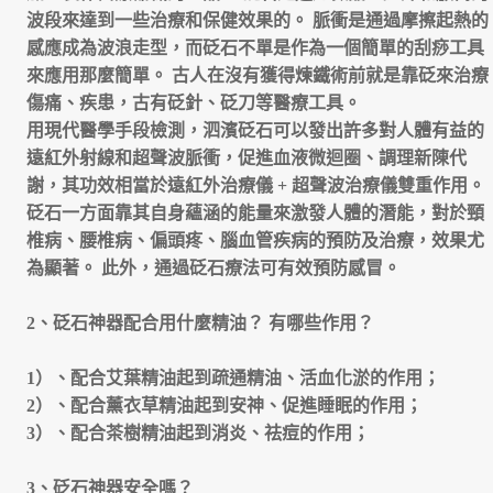
波段來達到一些治療和保健效果的。
脈衝是通過摩擦起熱的
感應成為波浪走型，而砭石不單是作為一個簡單的刮痧工具
來應用那麼簡單。
古人在沒有獲得煉鐵術前就是靠砭來治療
傷痛、疾患，古有砭針、砭刀等醫療工具。
用現代醫學手段檢測，泗濱砭石可以發出許多對人體有益的
遠紅外射線和超聲波脈衝，促進血液微迴圈、調理新陳代
謝，其功效相當於遠紅外治療儀
+
超聲波治療儀雙重作用。
砭石一方面靠其自身蘊涵的能量來激發人體的潛能，對於頸
椎病、腰椎病、偏頭疼、腦血管疾病的預防及治療，效果尤
為顯著。
此外，通過砭石療法可有效預防感冒。
2
、砭石神器配合用什麼精油？
有哪些作用？
1
）、配合艾葉精油起到疏通精油、活血化淤的作用；
2
）、配合薰衣草精油起到安神、促進睡眠的作用；
3
）、配合茶樹精油起到消炎、祛痘的作用；
3
、砭石神器安全嗎？