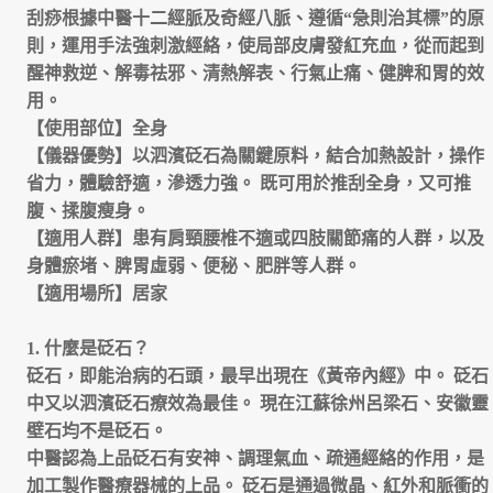
刮痧根據中醫十二經脈及奇經八脈、遵循
“
急則治其標
”
的原
則，運用手法強刺激經絡，使局部皮膚發紅充血，從而起到
醒神救逆、解毒祛邪、清熱解表、行氣止痛、健脾和胃的效
用。
【使用部位】全身
【儀器優勢】以泗濱砭石為關鍵原料，結合加熱設計，操作
省力，體驗舒適，滲透力強。
既可用於推刮全身，又可推
腹、揉腹瘦身。
【適用人群】患有肩頸腰椎不適或四肢關節痛的人群，以及
身體瘀堵、脾胃虛弱、便秘、肥胖等人群。
【適用場所】居家
1.
什麼是砭石？
砭石，即能治病的石頭，最早出現在《黃帝內經》中。
砭石
中又以泗濱砭石療效為最佳。
現在江蘇徐州呂梁石、安徽靈
壁石均不是砭石。
中醫認為上品砭石有安神、調理氣血、疏通經絡的作用，是
加工製作醫療器械的上品。
砭石是通過微晶、紅外和脈衝的