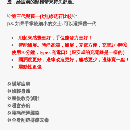
透，給疲勞的頸椎帶來持久舒適。
💡
💡
第三代與舊一代無線砭石比較
p.s. 如果手掌較細小的女士, 可以選擇舊一代
用起來感覺更好，手位能發力更好！
智能觸屏。時尚高端，觸屏，充電方便，充電2小時🉑
使用70分鐘，type-c充電口❗（跟安卓的充電線是一樣的）
圓潤度更好，邊緣改造更好，痛感更少，邊緣寬一點！
震動性更強
💢
緩解疲勞
💢
煥輕身體
💢
産後收身減肚
💢
暖宮去瘀
💢
腰痛疏通經絡
💢
全身刮痧排瘀去毒