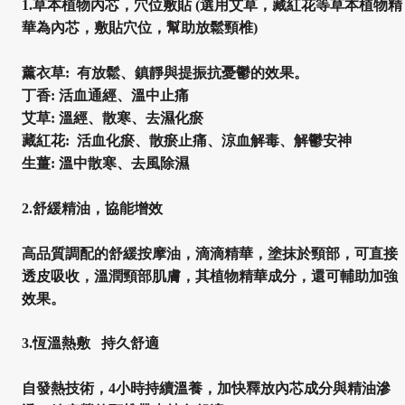
1.草本植物內芯，穴位敷貼 (選用艾草，藏紅花等草本植物精
華為內芯，敷貼穴位，幫助放鬆頸椎)
薰衣草: 有放鬆、鎮靜與提振抗憂鬱的效果。
丁香: 活血通經、溫中止痛
艾草: 溫經、散寒、去濕化瘀
藏紅花: 活血化瘀、散瘀止痛、涼血解毒、解鬱安神
生薑: 溫中散寒、去風除濕
2.舒緩精油，協能增效
高品質調配的舒緩按摩油，滴滴精華，塗抹於頸部，可直接
透皮吸收，溫潤頸部肌膚，其植物精華成分，還可輔助加強
效果。
3.恆溫熱敷 持久舒適
自發熱技術，4小時持續溫養，加快釋放內芯成分與精油滲