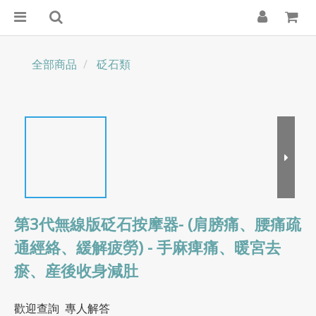
全部商品
砭石類
第3代無線版砭石按摩器- (肩膀痛、腰痛疏
通經絡、緩解疲勞) - 手麻痺痛、暖宮去
瘀、産後收身減肚
歡迎查詢  專人解答