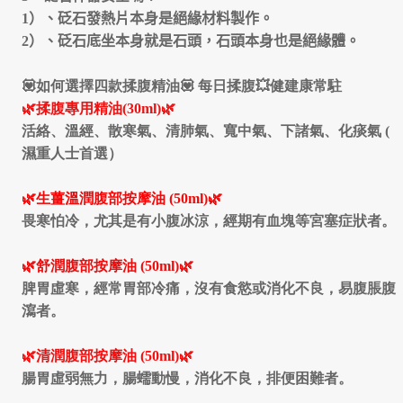
1
）、砭石發熱片本身是絕緣材料製作。
2
）、砭石底坐本身就是石頭，石頭本身也是絕緣體。
💟如何選擇四款揉腹精油💟
每日揉腹💥健建康常駐
🌿揉腹專用精油(30ml)🌿
活絡、溫經、散寒氣、清肺氣、寬中氣、下諸氣、化痰氣 (
濕重人士首選）
🌿生薑溫潤腹部按摩油 (50ml)
🌿
畏寒怕冷，尤其是有小腹冰涼，經期有血塊等宮塞症狀者。
🌿舒潤腹部按摩油 (50ml)
🌿
脾胃虛寒，經常胃部冷痛，沒有食慾或消化不良，易腹脹腹
瀉者。
🌿清潤腹部按摩油 (50ml)
🌿
腸胃虛弱無力，腸蠕動慢，消化不良，排便困難者。