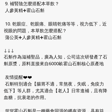
9. 補腎陰怎麼搭配本草飲？
人參黃精➕霍山石斛
10. 乾眼症、乾眼痛、眼睛乾痛等等，視力低下，近
視眼的問題，本草飲怎麼搭配？
蒲公英➕人參黃精➕霍山石斛
↓↓↓
石斛作為滋補聖品，廣為人知，公司這次研發產了石
斛原漿，原料直接來自6000畝霍山石斛核心原產地
友情提醒❤️❤️
石斛特別適合【腸胃不適，常熬夜，失眠，免疫力
低下】等人群，尤其適合【老人】日常進補，且有降
血糖，抗衰老的作用。
💯💯霍山石斛是一種藥食同源的稀有資源，具有益