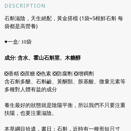
DESCRIPTION
石斛滋陰，天生絕配，黃金搭檔 (1袋≈5根鮮石斛 每
袋都是高營養)
♥️一盒/ 10袋
成分: 含水、霍山石斛莖、木糖醇
❎香精 ❎蔗糖 ❎色素 ❎防腐劑 ❎增稠劑
含石斛多醣、石斛鹼、黃酮類、胺基酸、微量元素等
多種對人體有益的成分
養生最好的狀態就是陰陽平衡，所以我們不只要注重
扶陽，也要注重滋陰。
本草綱目拾遺，書日：石斛，近時有一種形短只寸