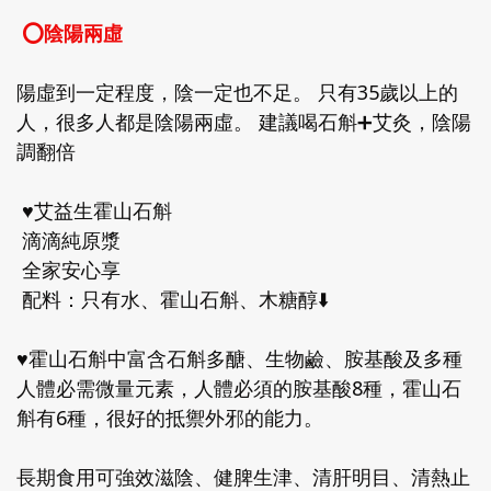
⭕️陰陽兩虛
陽虛到一定程度，陰一定也不足。 只有35歲以上的
人，很多人都是陰陽兩虛。 建議喝石斛➕艾灸，陰陽
調翻倍
♥️艾益生霍山石斛
滴滴純原漿
全家安心享
配料：只有水、霍山石斛、木糖醇⬇️
♥️霍山石斛中富含石斛多醣、生物鹼、胺基酸及多種
人體必需微量元素，人體必須的胺基酸8種，霍山石
斛有6種，很好的抵禦外邪的能力。
長期食用可強效滋陰、健脾生津、清肝明目、清熱止