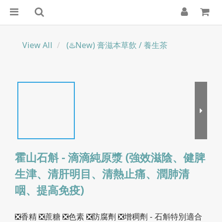
View All
(♨️New) 膏滋本草飲 / 養生茶
霍山石斛 - 滴滴純原漿 (強效滋陰、健脾
生津、清肝明目、清熱止痛、潤肺清
咽、提高免疫)
❎香精 ❎蔗糖 ❎色素 ❎防腐劑 ❎增稠劑 - 石斛特別適合