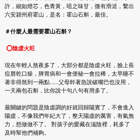
許，細如燈芯，色青黃，咀之味甘，微有滑涏，繫出
六安潁州府霍山，是名：霍山石斛，最佳。
＃什麼人最需要霍山石斛？
⭕️陰虛火旺
現在年輕人熬夜多了，大部分都是陰虛火旺，臉上長
痘唇乾口燥，脾胃病和一會便秘一會拉稀，太早睡不
著非得熬到一兩點……父母幹著急說破嘴巴也沒用，
一天兩包石斛，比你說十句八句有用多了。
最關鍵的問題是陰虛調的好就回歸陽實了，不會進入
陽虛，不像我們年紀大了，整天陽虛的厲害，有氣無
力，想做做不了。 對孩子的愛藏在滋陰裡，耗多了
及時幫他們補夠。