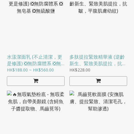
水漾潔面乳 (不止清潔，更
多肽提拉緊致精華液 (逆齡
是修護) ❎無防腐體系 ❎無
新生、緊致美肌提拉，抗
皂基 ❎無硫酸鹽
皺，平腹肌膚幼紋)
HK$188.00 ~ HK$560.00
HK$228.00