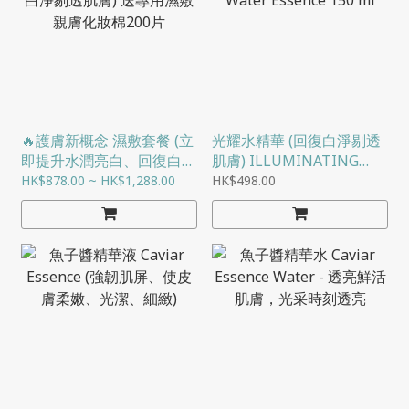
🔥護膚新概念 濕敷套餐 (立
光耀水精華 (回復白淨剔透
即提升水潤亮白、回復白淨
肌膚) ILLUMINATING
剔透肌膚) 送專用濕敷親膚
WATER ESSENCE 150 ML
HK$878.00 ~ HK$1,288.00
HK$498.00
化妝棉200片