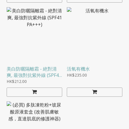
態不佳、即刻開始進補
美白防曬隔離霜 - 絶對清
活氧有機水
爽, 最強對抗紫外線 (SPF41
HK$235.00
PA+++)
HK$212.00