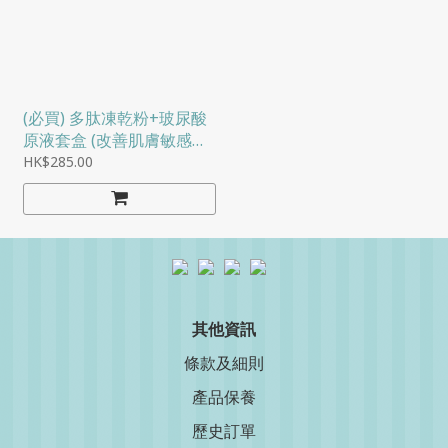
(必買) 多肽凍乾粉+玻尿酸
原液套盒 (改善肌膚敏感，
直達肌底的修護神器)
HK$285.00
其他資訊
條款及細則
產品保養
歷史訂單