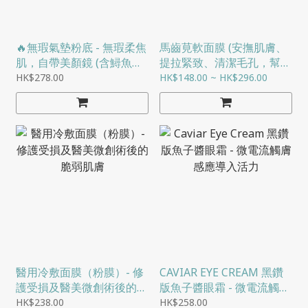
🔥無瑕氣墊粉底 - 無瑕柔焦
馬齒莧軟面膜 (安撫肌膚、
肌，自帶美顏鏡 (含鱘魚子
提拉緊致、清潔毛孔，幫助
醬提取物、馬齒莧等)
滲透)
HK$278.00
HK$148.00 ~ HK$296.00
醫用冷敷面膜（粉膜）- 修
CAVIAR EYE CREAM 黑鑽
護受損及醫美微創術後的脆
版魚子醬眼霜 - 微電流觸膚
弱肌膚
感應導入活力
HK$238.00
HK$258.00