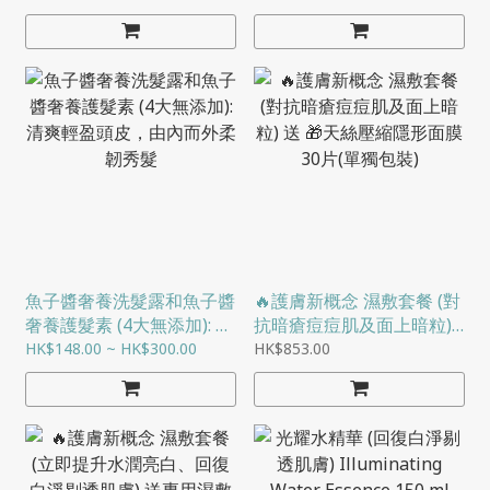
魚子醬奢養洗髮露和魚子醬
🔥護膚新概念 濕敷套餐 (對
奢養護髮素 (4大無添加): 清
抗暗瘡痘痘肌及面上暗粒)
爽輕盈頭皮，由內而外柔韌
送 🎁天絲壓縮隱形面膜30
HK$148.00 ~ HK$300.00
HK$853.00
秀髮
片(單獨包裝)