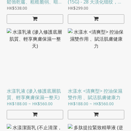
鬆弛乾癟、粗糙脆弱、暗淡
(15G) - 28 天淡化细纹，澎
長紋
弹眼周轮廓
HK$538.00
HK$299.00
水漾乳液 (滲入修護底層肌
水漾水 <清爽型> 控油保濕
質、輕享爽膚保濕一整天)
雙作用 、賦活肌膚健康力
HK$188.00 ~ HK$560.00
HK$188.00 ~ HK$560.00