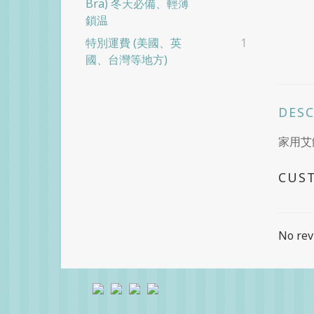
Bra) 冬天必備、輕薄
鎖温
特別運費 (美國、英
1
國、台灣等地方)
DES
家用艾餅
CUS
No rev