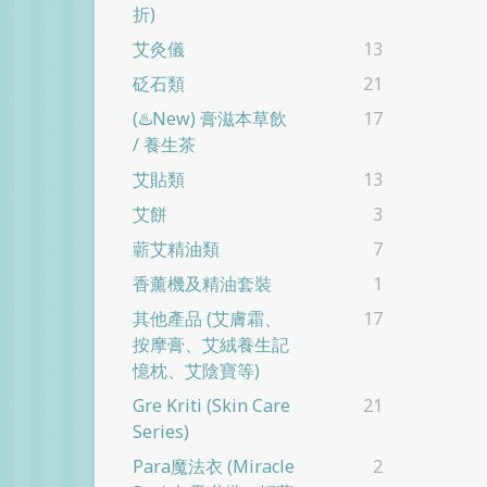
折)
艾灸儀
13
砭石類
21
(♨️New) 膏滋本草飲
17
/ 養生茶
艾貼類
13
艾餅
3
蘄艾精油類
7
香薰機及精油套裝
1
其他產品 (艾膚霜、
17
按摩膏、艾絨養生記
憶枕、艾陰寶等)
Gre Kriti (skin Care
21
Series)
Para魔法衣 (Miracle
2