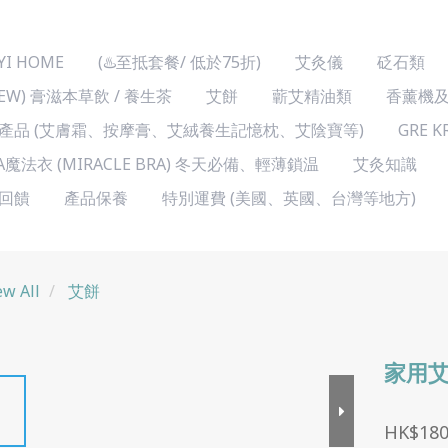
YI HOME
(♨️至抵套餐/ 低於75折)
艾灸儀
砭石類
NEW) 膏滋本草飲 / 養生茶
艾餅
蘄艾精油類
香薰機
產品 (艾膚霜、按摩膏、艾絨養生記憶枕、艾陰寶等)
GRE 
A魔法衣 (MIRACLE BRA) 冬天必備、輕薄鎖温
艾灸知識
回饋
產品保養
特別運費 (美國、英國、台灣等地方)
ew All
艾餅
家用艾
HK$180