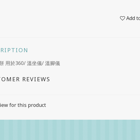
Add t
CRIPTION
 用於360/ 溫坐儀/ 溫腳儀
TOMER REVIEWS
iew for this product