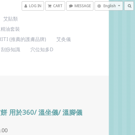
LOG IN
CART
MESSAGE
English
艾貼類
及精油套裝
KRITI (推薦的護膚品牌)
艾灸儀
刮痧知識
穴位知多D
餅 用於360/ 溫坐儀/ 溫腳儀
.00