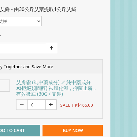
艾餅 - 由30公斤艾葉提取1公斤艾絨
y
y Together and Save More
艾膚霜 (純中藥成分) ✅ 純中藥成分
❌(拒絕類固醇) 祛風化濕，抑菌止癢，
有效徹底 (30G / 支裝)
SALE HK$165.00
DD TO CART
BUY NOW