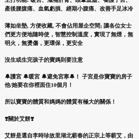
主打功能: 暖宮、滋補肝腎、頭暈血虛、養護子宮、
產後腰腹痛、血氣虧損、經期小腹痛、改善手足冰冷
薄如坐墊, 方便收藏, 不會佔用屋企空間; 讓各位女士
們更方便地隨時使，智慧控制溫度，實現了無煙，無
明火，無燙傷，更環保，更安全
沒生或生完孩子的寶媽則要注意
🔔護宮 🔔暖宮 🔔避免宮寒🔔！ 子宮是你寶寶的房子
他/她要在你裡面住10個月！
所以寶寶的體質和媽媽的體質有極大的關係！
❣️
關於艾餅
❣️
艾餅是選自李時珍故里湖北蘄春的正宗上等蘄艾，由