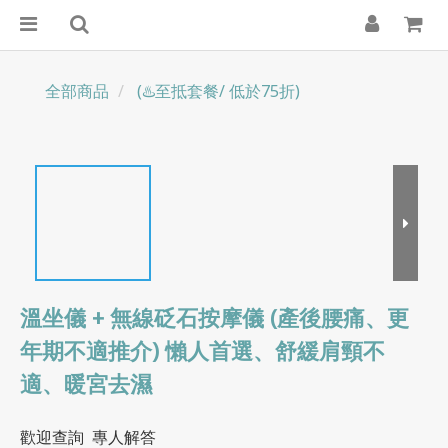
全部商品
(♨️至抵套餐/ 低於75折)
溫坐儀 + 無線砭石按摩儀 (產後腰痛、更
年期不適推介) 懶人首選、舒緩肩頸不
適、暖宮去濕
歡迎查詢  專人解答