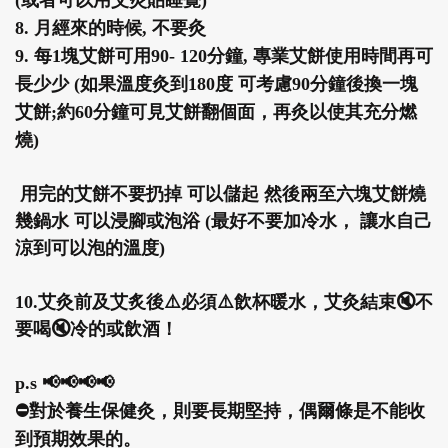
(或者可以用艾灸貼睡覺)
8. 月經來的時候, 不要灸
9. 每1塊艾餅可用90- 120分鐘, 專業艾餅使用時間再可
長少少 (如果溫度灸到180度 可考慮90分鐘後換一塊
艾餅;約60分鐘可見艾餅翻個面，再灸以使其充分燃
燒)
用完的艾餅不要扔掉 可以儲起 然後兩至六塊艾餅燒
幾鍋水 可以浸腳或泡浴 (最好不要加冷水， 讓水自己
涼到可以泡的溫度)
10.艾灸前及艾炙後⚠️必須⚠️飲杯暖水，艾灸結束🔇不
要喝🔇冷的或飲酒！
p.s 📢📢📢📢
⛔
對於養生保健灸，則要長期堅持，偶爾條是不能收
到預期效果的。