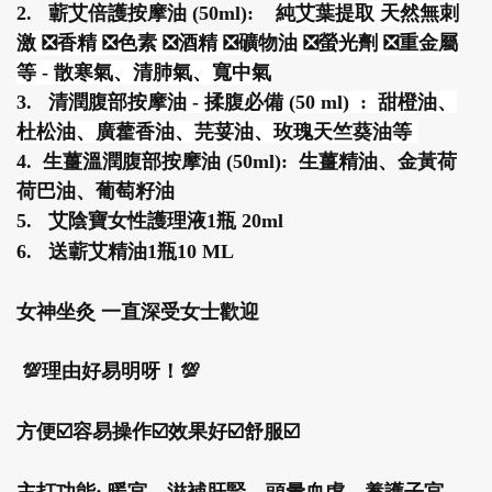
2. 蘄艾倍護按摩油 (50ml):
純艾葉提取 天然無刺
激 ❎香精 ❎色素 ❎酒精 ❎礦物油 ❎螢光劑 ❎重金屬
等 - 散寒氣、清肺氣、寬中氣
3.
清潤腹部按摩油 - 揉腹必備 (50 ml) :
甜橙油
、
杜松油
、
廣藿香油
、
芫荽油
、
玫瑰天竺葵油等
4. 生薑溫潤腹部按摩油 (50ml): 生薑精油、
金黃荷
荷巴油、
葡萄籽油
5. 艾陰寶女性護理液1瓶 20ml
6. 送蘄艾精油1瓶10 ML
女神坐灸 一直深受女士歡迎
💯理由好易明呀！💯
方便☑️容易操作☑️效果好☑️舒服☑️