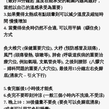
（最好30分鐘起 溫度在能承受的範圍內越高越好，
當然以自己的溫感承受為重要）
3.如果覺得太熱或有點頭暈則可以減少溫度及縮短時
間 慢慢增加
4. 當覺得坐灸時仍然不合適, 可以用平躺（瞓住灸）
方式
灸大椎穴 (保健重要穴位), 大杼 (預防感冒及頭痛) ,
風門 (頭痛發熱, 咳嗽等), 肺俞 (呼吸道疾病的重要治
療穴位, 例如氣喘, 支氣管炎等), 之後到腰部 (八髎穴
– 婦科問題的重要八大穴位), 最後用15分鐘左右灸腳
底(湧泉穴 – 引火下行)
5.食完飯後1小時後才能炙
6.灸完不要即刻沖涼 (一般三個小時內不洗澡,不受涼)
7. 晚上10：30後儘量不要灸 (要灸可以灸腳底湧泉)