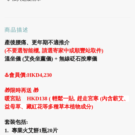
商品描述
產後腰痛、更年期不適推介
(不要選智能櫃, 請選寄家中或順豐站取件)
溫坐儀 (艾灸坐薰儀) + 無線砭石按摩儀
♨️會員價:HKD4,230
🎁限時再送 🎁
暖宮貼 HKD138 (
輕鬆一貼, 趕走宮寒 (
內含蘄艾、
益母草、藏紅花等多種草本植物成分)
套裝包括:
1. 專業火艾餅1瓶20片