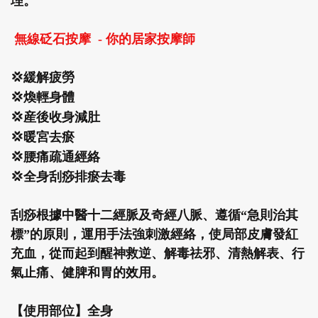
理。
無線砭石按摩 - 你的居家按摩師
💢緩解疲勞
💢煥輕身體
💢産後收身減肚
💢暖宮去瘀
💢腰痛疏通經絡
💢全身刮痧排瘀去毒
刮痧根據中醫十二經脈及奇經八脈、遵循“急則治其
標”的原則，運用手法強刺激經絡，使局部皮膚發紅
充血，從而起到醒神救逆、解毒祛邪、清熱解表、行
氣止痛、健脾和胃的效用。
【使用部位】全身