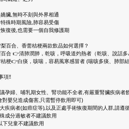
為嬌臟,無時不刻與外界相通
對特殊時期風險,肺容易受傷
使恢復後,也需要一個自我修護期
雪梨百合、香薷桔梗兩款飲品如何選擇？
梨百合 👉清肺潤肺，乾咳，呼吸道灼熱者（乾咳、說話
桔梗👉白痰，咳喘，容易風寒感冒者 (喘咳多痰、肺部
事項‼️
建議孕婦、哺乳期女性、腎功能不全者,有嚴重腎臟疾病者飲
會對嬰兒造成傷害,只需暫停飲用即可)
大疾病者(如癌症等),以及正處手術恢復期間的人群,請遵
特殊成分過敏者不建議飲用
以下兒童不建議飲用