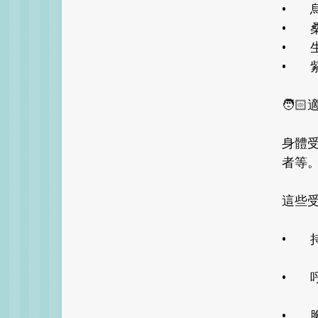
•
•
•
•
🧑
身體
者等
這些受
•
•
•