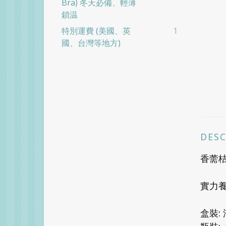
Bra) 冬天必備、輕薄
鎖温
特別運費 (美國、英
1
國、台灣等地方)
DES
香薷桔
實力
盒裝: 