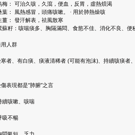
烏梅： 可治久咳，久瀉，便血，反胃，虛熱煩渴
桑葉： 風熱感冒，頭痛咳嗽。 · 用於肺熱燥咳
生薑： 發汗解表，祛風散寒
紫蘇籽：咳喘痰多、胸隔滿悶、食慾不佳、消化不良、便
適用人群
受寒者、有白痰、痰液清稀者 (可能有泡沫)、持續咳痰
。
傷表現都是“肺腑”之言
持續咳嗽、咳喘
呼吸不暢
胸悶氣短、乏力