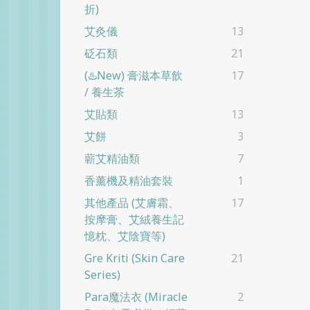
折)
艾灸儀
13
砭石類
21
(♨️New) 膏滋本草飲
17
/ 養生茶
艾貼類
13
艾餅
3
蘄艾精油類
7
香薰機及精油套裝
1
其他產品 (艾膚霜、
17
按摩膏、艾絨養生記
憶枕、艾陰寶等)
Gre Kriti (skin Care
21
Series)
Para魔法衣 (Miracle
2