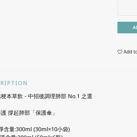
A
Add t
CRIPTION
梗本草飲 - 中招後調理肺部 No.1 之選
養護 撐起肺部「保護傘」
淨含量:300ml (30ml×10小袋)