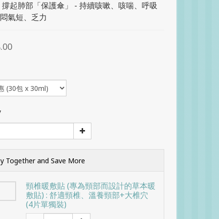
 撐起肺部「保護傘」 - 持續咳嗽、咳喘、呼吸
悶氣短、乏力
.00
y
y Together and Save More
頸椎暖敷貼 (專為頸部而設計的草本暖
敷貼) : 舒適頸椎、溫養頸部+大椎穴
(4片單獨裝)