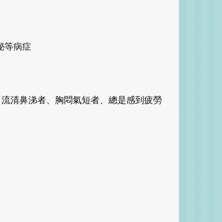
秘等病症
者、流清鼻涕者、胸悶氣短者、總是感到疲勞