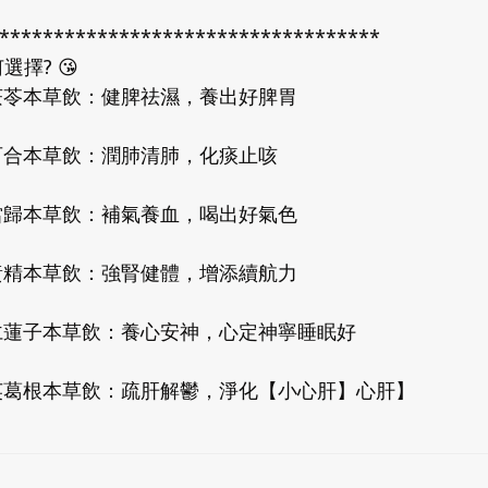
***********************************
選擇? 😘
茯苓本草飲：健脾祛濕，養出好脾胃
百合本草飲：潤肺清肺，化痰止咳
當歸本草飲：補氣養血，喝出好氣色
黃精本草飲：強腎健體，增添續航力
仁蓮子本草飲：養心安神，心定神寧睡眠好
英葛根本草飲：疏肝解鬱，淨化【小心肝】心肝】