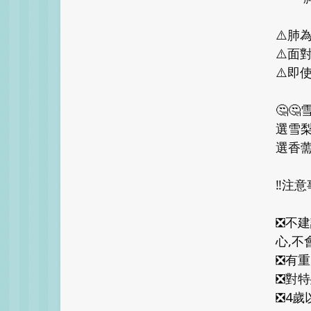
⚠️肺
⚠️面
⚠️即
🤔
選雪
選香薷
‼️注意
❎不
心,不
❎有重
❎對
❎4歲