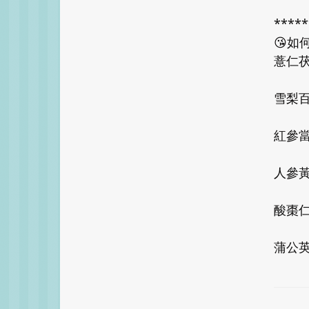
*****
😘如何
薏仁
雪梨
紅參
人參
酸棗
蒲公