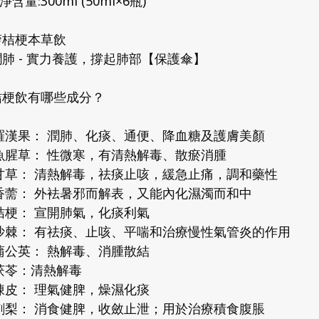
淨含量:300ml (50ml×6瓶)
薷桔梗本草飲
肺 - 實力養護，撐起肺部【保護傘】
桔梗飲有哪些成分？
羅漢果： 潤肺、化痰、通便、降血糖及護膚美顏
魚腥草： 性微寒，有清熱解毒、散瘀消腫
甘草： 清熱解毒，祛痰止咳，緩急止痛，調和藥性
香薷： 外袪暑邪而解表，又能內化濕濁而和中
桔梗： 宣開肺氣，化痰利氣
沙棘： 有祛痰、止咳、平喘和治療慢性氣管炎的作用
蒲公英： 熱解毒、消腫散結
茯苓：清熱解毒
陳皮： 理氣健脾，燥濕化痰
刺梨： 消食健脾，收斂止泄；用於治療積食腹脹