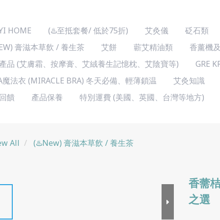
YI HOME
(♨️至抵套餐/ 低於75折)
艾灸儀
砭石類
NEW) 膏滋本草飲 / 養生茶
艾餅
蘄艾精油類
香薰機
產品 (艾膚霜、按摩膏、艾絨養生記憶枕、艾陰寶等)
GRE 
A魔法衣 (MIRACLE BRA) 冬天必備、輕薄鎖温
艾灸知識
回饋
產品保養
特別運費 (美國、英國、台灣等地方)
ew All
(♨️New) 膏滋本草飲 / 養生茶
香薷桔
之選