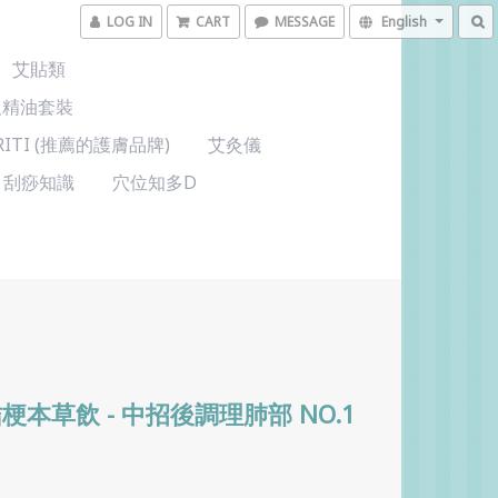
LOG IN
CART
MESSAGE
English
艾貼類
及精油套裝
KRITI (推薦的護膚品牌)
艾灸儀
刮痧知識
穴位知多D
梗本草飲 - 中招後調理肺部 NO.1