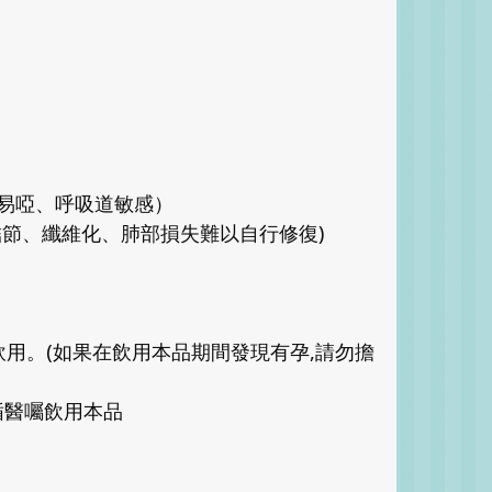
多易啞、呼吸道敏感）
結節、纖維化、肺部損失難以自行修復)
用。(如果在飲用本品期間發現有孕,請勿擔
循醫囑飲用本品