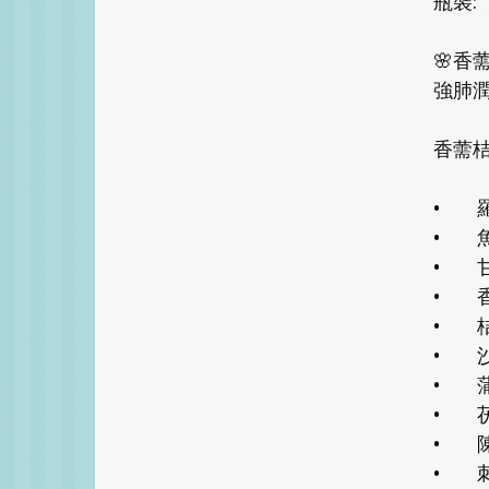
瓶裝: 
🌸香
強肺潤
香薷
•
•
•
•
•
•
•
•
•
•