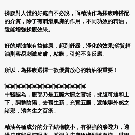
揉腹對人體的好處自不必說，而精油作為揉腹時搭配
的介質，除了有潤滑肌膚的作用，不同功效的精油，
還能增強揉腹效果。
好的精油能有益健康，起到舒緩，淨化的效果;劣質精
油則容易刺激皮膚，粘膜，引起不良反應。
所以，為揉腹選擇一款優質放心的精油很重要！
💓💓💓💓💓💓💓💓💓💓💓💓💓💓💓
中醫認為，腹部乃是五臟六腑之官城，揉腹可通和上
下，調整陰陽，去舊生新，充實五臟，還能驅外感之
諸邪，清內生之百瘡。
精油各種成分的分子結構較小，有很強的滲透力，透