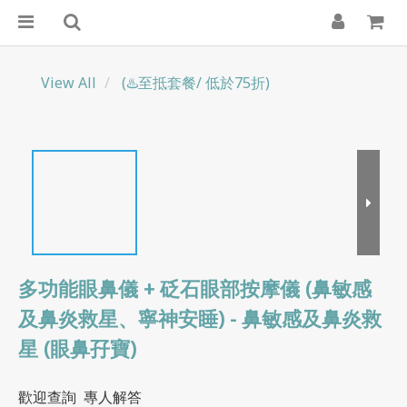
View All
(♨️至抵套餐/ 低於75折)
多功能眼鼻儀 + 砭石眼部按摩儀 (鼻敏感
及鼻炎救星、寧神安睡) - 鼻敏感及鼻炎救
星 (眼鼻孖寶)
歡迎查詢  專人解答