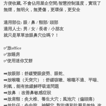
方便收藏, 不會佔用屋企空間;智慧控制溫度，實現了
無煙，無明火，無燙傷，更環保，更安全
適用部位: 眼 / 鼻 / 頸部/ 頭部
適用人士: 男 / 女 / 長者 / 小朋友
就只是單單放眼鼻穴位嗎？！
✅
放office
✅
放睡房
✅
使用迷你艾餅
➡️放眼部：舒緩雙眼疲勞、眼乾、
➡️放喉嚨（天突穴）：舒緩咳嗽、喉嚨不適、平喘、
利氣，能有效緩解呼吸道問題
➡️放鼻 ：改善鼻敏感症狀
➡️放肩頸：灸大椎、養生大穴；風池穴（偏頭痛）
➡️放肚仔：灸中脘、神闕穴, 對肚痛和肚屙見效快, 改