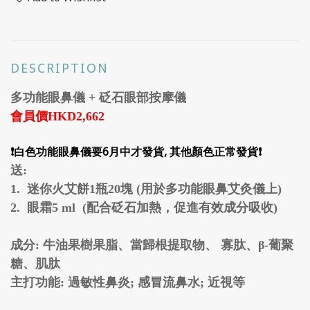
DESCRIPTION
多功能眼鼻儀 + 砭石眼部按摩儀
會員價HKD2,662
❗
白色功能眼鼻儀要6月中才發貨, 其他顏色正常發貨
❗
送:
1. 迷你火艾餅1瓶20塊 (用於多功能眼鼻艾灸儀上)
2. 眼霜5 ml (配合砭石加熱，促進有效成分吸收)
成分: 牛油果樹果脂、當歸根提取物、 寡肽、β-葡聚
糖、肌肽
主打功能: 過敏性鼻炎; 感冒流鼻水; 近視等