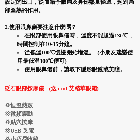
設定的出口，從而給予眼周及鼻部熱量輸送，起到局
部溫熱的作用。
2.使用眼鼻儀要注意什麼嗎？
在眼部使用眼鼻儀時，溫度不能超過130℃，
時間控制在10-15分鐘。
從低溫100℃慢慢開始增溫。 (小朋友建議使
用最低温100℃便可)
使用眼鼻儀前，請取下隱形眼鏡或美瞳。
砭石眼部按摩儀 - (送5 ml 艾精華眼霜)
💢恒溫熱敷
💢微頻震動
💢點穴按摩
💢USB 叉電
💢小巧易收藏