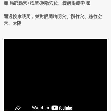
💟 局部點穴+按摩-刺激穴位、緩解眼疲勞 💟
通過按摩眼周，並對眼周睛明穴、攢竹穴、絲竹空
穴、太陽