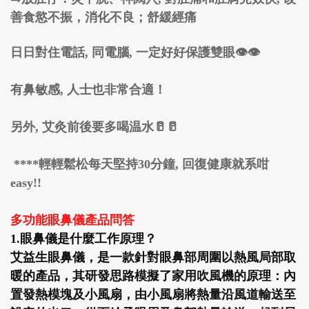
善食慾不振，消化不良；舒緩經痛
日日對住電話, 同電腦, 一定好好保護雙眼👁️👁️
有鼻敏感, 人士也非常合適！
另外, 艾灸前後要多喝温水🥛🥛
****輕輕鬆松每天堅持30分鐘, 回復健康就系咁
easy!!
多功能眼鼻儀產品問答
1.眼鼻儀是什麼工作原理？
艾益生眼鼻儀，是一款針對眼鼻部周圍以熱風局部取
暖的產品，其研發思路模擬了家用吹風機的原理：內
置發熱模塊及小風扇，由小風扇將熱量沿風道輸送至