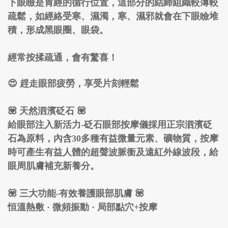
下眼瞼是胃經的循行位置，這部分的結締組織較薄較
疏鬆，如經絡受寒、濕濁，寒、濕邪就會在下眼瞼堆
積，形成黑眼圈、眼袋。
經常按揉疏通，會有驚喜！
😍 趕走眼部疲勞，享受片刻輕鬆
💟 天然泗濱砭石 💟
給眼部注入新活力-砭石眼部按摩儀採用正宗泗濱砭
石為原料，內含30多種有益微量元素、礦物質，按摩
時可產生有益人體的超聲波脈衝及遠紅外線波段，給
眼周肌膚補充新養分。
💟 三大功能-有效養護眼部肌膚 💟
恒溫熱敷 · 微頻振動 · 局部點穴+按摩